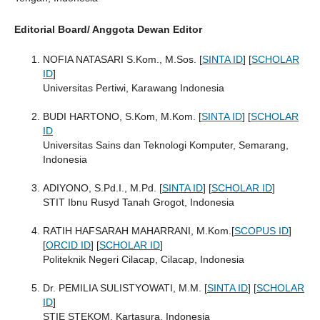
Editorial Board/ Anggota Dewan Editor
NOFIA NATASARI S.Kom., M.Sos. [
SINTA ID
] [
SCHOLAR
ID
]
Universitas Pertiwi, Karawang Indonesia
BUDI HARTONO, S.Kom, M.Kom. [
SINTA ID
] [
SCHOLAR
ID
Universitas Sains dan Teknologi Komputer, Semarang,
Indonesia
ADIYONO, S.Pd.I., M.Pd. [
SINTA ID
] [
SCHOLAR ID
]
STIT Ibnu Rusyd Tanah Grogot, Indonesia
RATIH HAFSARAH MAHARRANI, M.Kom.[
SCOPUS ID
]
[
ORCID ID
] [
SCHOLAR ID
]
Politeknik Negeri Cilacap, Cilacap, Indonesia
Dr. PEMILIA SULISTYOWATI, M.M. [
SINTA ID
] [
SCHOLAR
ID
]
STIE STEKOM, Kartasura, Indonesia